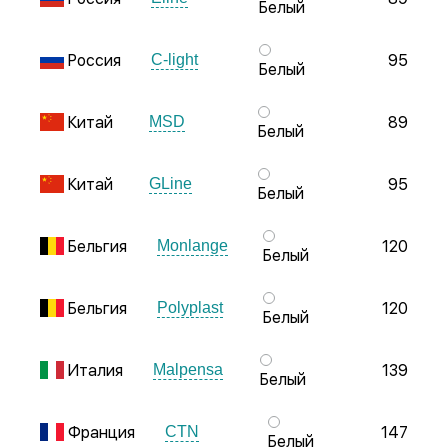
Белый
Россия
95
C-light
Белый
Китай
89
MSD
Белый
Китай
95
GLine
Белый
Бельгия
120
Monlange
Белый
Бельгия
120
Polyplast
Белый
Италия
139
Malpensa
Белый
Франция
147
CTN
Белый