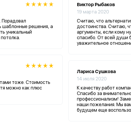
Виктор Рыбаков
19 марта 2020
. Порадовал
Считаю, что альтернати
ь шаблонные решения, а
достоинства. Считаю, ч
ать уникальный
аргументы, если кому ну
 потолка.
спасибо. От всей души 
уважительное отношени
Лариса Сушкова
14 июля 2020
нтами тоже. Стоимость
отя можно как плюс
К качеству работ компа
.
Спасибо за внимательно
профессионализм! Замеч
наши пожелания. Мы ва
будущем еще воспользо