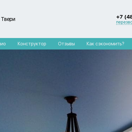
+7 (4
 Твери
перезв
лио
Конструктор
Отзывы
Как сэкономить?