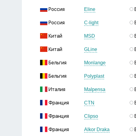
Россия
Eline
Россия
C-light
Китай
MSD
Китай
GLine
Бельгия
Monlange
Бельгия
Polyplast
Италия
Malpensa
Франция
CTN
Франция
Clipso
Франция
Alkor Draka