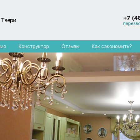
+7 (4
 Твери
перезв
лио
Конструктор
Отзывы
Как сэкономить?