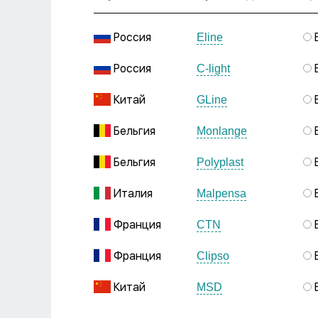
Россия
Eline
Россия
C-light
Китай
GLine
Бельгия
Monlange
Бельгия
Polyplast
Италия
Malpensa
Франция
CTN
Франция
Clipso
Китай
MSD